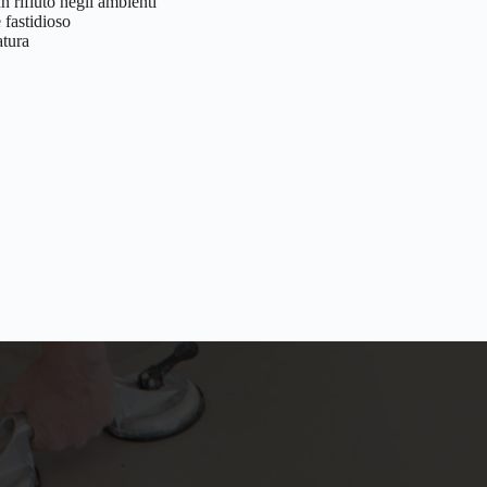
 rifiuto negli ambienti
 fastidioso
atura