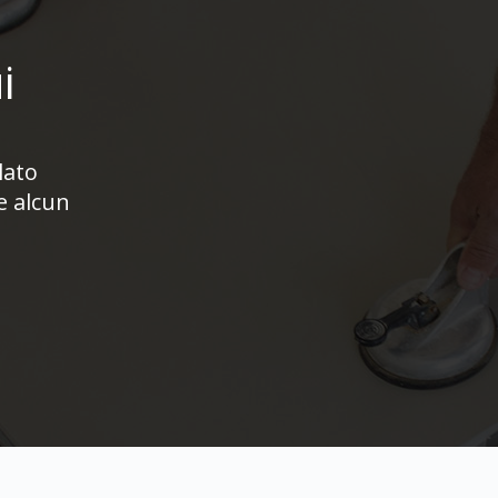
i
lato
e alcun