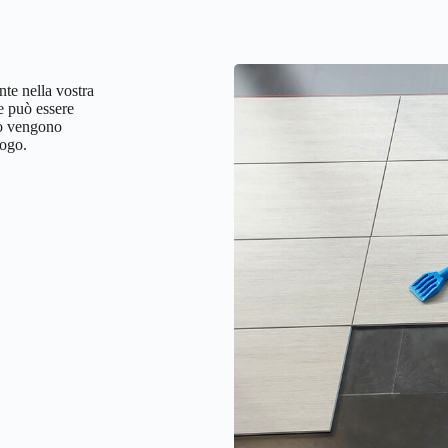
te nella vostra
e può essere
do vengono
uogo.